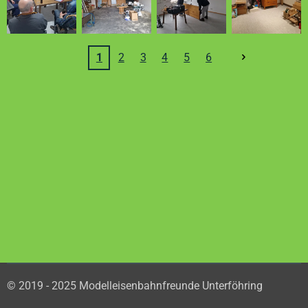
1
2
3
4
5
6
© 2019 - 2025 Modelleisenbahnfreunde Unterföhring