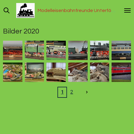
Zum
Modelleisenbahnfreunde Unterföhring
Hauptinhalt
springen
Bilder 2020
1
2