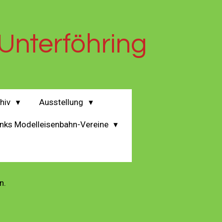
Unterföhring
chiv
Ausstellung
inks Modelleisenbahn-Vereine
n.