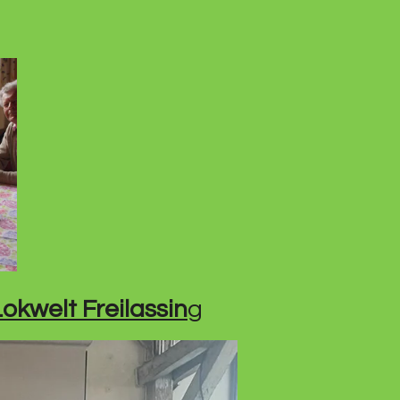
okwelt Freilassin
g